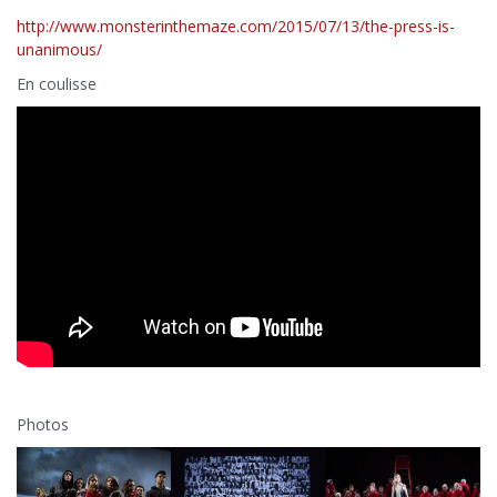
http://www.monsterinthemaze.com/2015/07/13/the-press-is-
unanimous/
En coulisse
Photos