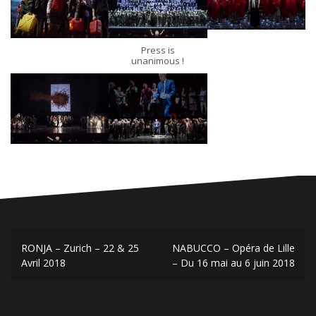
Press is
unanimous !
Post
RONJA – Zurich – 22 & 25
NABUCCO – Opéra de Lille
navigation
Avril 2018
– Du 16 mai au 6 juin 2018