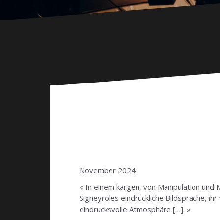
November 2024
« In einem kargen, von Manipulation und 
Signeyroles eindrückliche Bildsprache, ih
eindrucksvolle Atmosphäre […]. »