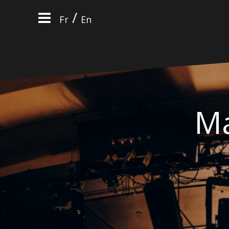
Aller
/
au
Fr
En
contenu
Ma