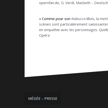
opernfan.de, G. Verdi, Macbeth – Deutsch
« Comme pour son
Nabucco
lillois, la m
scènes sont particulièrement saisissante
en empathie avec les personnages. Quelle ri
Opéra
Navigation
MÉDÉE – PRESSE
de