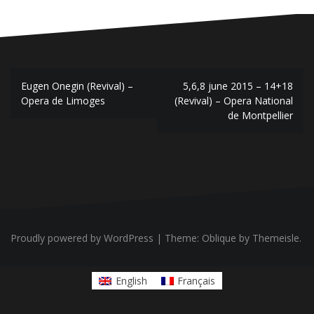
Post
Eugen Onegin (Revival) –
5,6,8 june 2015 – 14+18
navigation
Opera de Limoges
(Revival) – Opera National
de Montpellier
Proudly powered by WordPress
|
Theme:
Oblique
by Themeisle.
English
Français