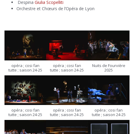
Despina
Giulia Scopelliti
Orchestre et Chœurs de l’Opéra de Lyon
opéra ; cosi fan
opéra ; cosi fan
Nuits de Fourvière
tutte ; saison 24-25
tutte ; saison 24-25
2025
opéra ; cosi fan
opéra ; cosi fan
opéra ; cosi fan
tutte ; saison 24-25
tutte ; saison 24-25
tutte ; saison 24-25