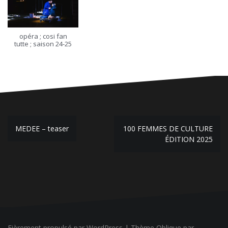
opéra ; cosi fan
tutte ; saison 24-25
Navigation
MEDEE – teaser
100 FEMMES DE CULTURE
de
ÉDITION 2025
l’article
Fièrement propulsé par WordPress
|
Thème
Oblique
par