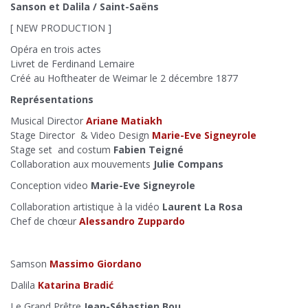
Sanson et Dalila
/ Saint-Saëns
[ NEW PRODUCTION ]
Opéra en trois actes
Livret de Ferdinand Lemaire
Créé au Hoftheater de Weimar le 2 décembre 1877
Représentations
Musical Director
Ariane Matiakh
Stage Director & Video Design
Marie-Eve Signeyrole
Stage set and costum
Fabien Teigné
Collaboration aux mouvements
Julie Compans
Conception video
Marie-Eve Signeyrole
Collaboration artistique à la vidéo
Laurent La Rosa
Chef de chœur
Alessandro Zuppardo
Samson
Massimo Giordano
Dalila
Katarina Bradić
Le Grand Prêtre
Jean-Sébastien Bou