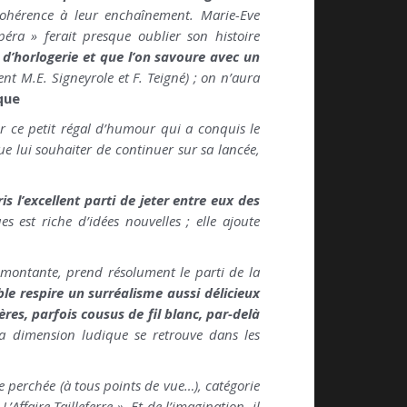
ohérence à leur enchaînement. Marie-Eve
péra » ferait presque oublier son histoire
d’horlogerie et que l’on savoure avec un
nt M.E. Signeyrole et F. Teigné) ; on n’aura
que
r ce petit régal d’humour qui a conquis le
e lui souhaiter de continuer sur sa lancée,
is l’excellent parti de jeter entre eux des
 est riche d’idées nouvelles ; elle ajoute
 montante, prend résolument le parti de la
le respire un surréalisme aussi délicieux
res, parfois cousus de fil blanc, par-­delà
 dimension ludique se retrouve dans les
e perchée (à tous points de vue…), catégorie
’Affaire Tailleferre ».
Et de l’imagination, il