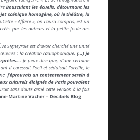
re.
Bousculant les écueils, détournant les
objet scénique homogène, où le théâtre, la
e.
Cette « Affaire », on l’aura compris, est un
réés par les auteurs et la petite foule des
Ève Signeyrole est d’avoir cherché une unité
s œuvres : la création radiophonique.
(…) je
terprètes…
. Je peux dire que, d’une certaine
l caressait l’oeil et séduisait l’oreille, le
ine,
j’éprouvais un contentement serein à
lieux culturels éloignés de Paris pouvaient
rait sans doute aimé cette version à la fois
nne-Martine Vacher – Decibels Blog