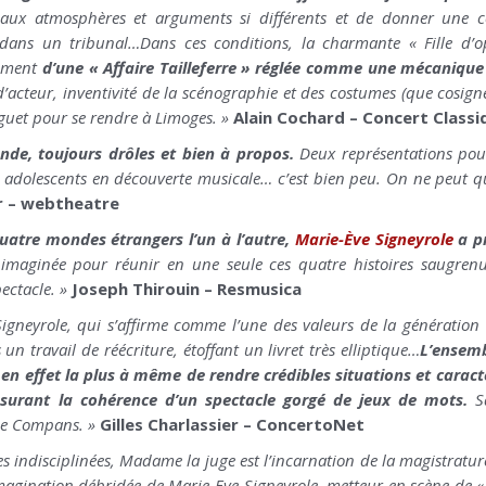
aux atmosphères et arguments si différents et de donner une c
n dans un tribunal…
Dans ces conditions, la charmante « Fille d’o
cement
d’une « Affaire Tailleferre » réglée comme une mécanique 
d’acteur, inventivité de la scénographie et des costumes (que cosigne
onguet pour se rendre à Limoges. »
Alain Cochard – Concert Classi
onde, toujours drôles et bien à propos.
Deux représentations pou
 adolescents en découverte musicale… c’est bien peu. On ne peut qu
r – webtheatre
uatre mondes étrangers l’un à l’autre,
Marie-Ève Signeyrole
a pr
 imaginée pour réunir en une seule ces quatre histoires saugrenues
ectacle. »
Joseph Thirouin – Resmusica
Signeyrole, qui s’affirme comme l’une des valeurs de la génération
un travail de réécriture, étoffant un livret très elliptique…
L’ensemb
 en effet la plus à même de rendre crédibles situations et caractè
ssurant la cohérence d’un spectacle gorgé de jeux de mots.
Sa
lie Compans. »
Gilles Charlassier – ConcertoNet
es indisciplinées, Madame la juge est l’incarnation de la magistratur
magination débridée de Marie-Eve Signeyrole, metteur en scène de « L