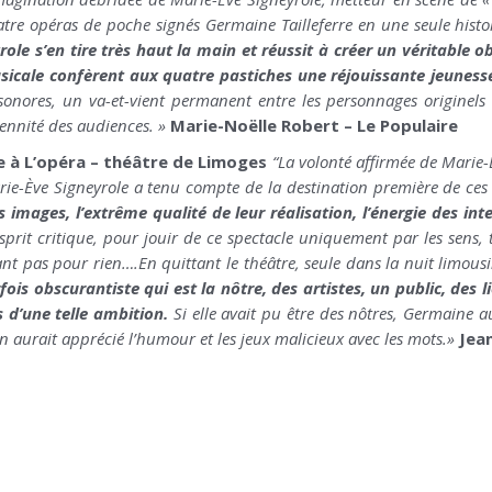
atre opéras de poche signés Germaine Tailleferre en une seule histoi
ole s’en tire très haut la main et réussit à créer un véritable 
icale confèrent aux quatre pastiches une réjouissante jeuness
 sonores, un va-et-vient permanent entre les personnages originels c
ennité des audiences. »
Marie-Noëlle Robert – Le Populaire
rre à L’opéra – théâtre de Limoges
“La volonté affirmée de Marie-
Marie-Ève Signeyrole a tenu compte de la destination première de ce
 images, l’extrême qualité de leur réalisation, l’énergie des in
it critique, pour jouir de ce spectacle uniquement par les sens, tant i
ant pas pour rien….
En quittant le théâtre, seule dans la nuit limous
ois obscurantiste qui est la nôtre, des artistes, un public, des 
 d’une telle ambition.
Si elle avait pu être des nôtres, Germaine au
n aurait apprécié l’humour et les jeux malicieux avec les mots.
»
Jea