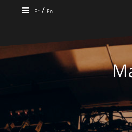
Aller
/
au
Fr
En
contenu
Ma