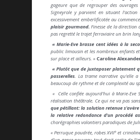
gageure que de regrouper des ouvrages 
Signeyrole y parvient en situant l’actio
excessivement emberlificotée au commen
plaisir gourmand.
Finesse de la direction 
pas regretté le trajet ferroviaire un brin l
« Marie-Eve brasse cent idées à la sec
public limousin et les nombreux enfants et
sur place et ailleurs. »
Caroline Alexande
« Plutôt que de juxtaposer platement q
passerelles
. La trame narrative qu’elle a
beaucoup de rythme et de complexité au sp
« Celle confiée aujourd’hui à Marie-Eve 
réalisation théâtrale. Ce qui ne va pas sans 
que pétillant: la solution retenue s’avère
la relative redondance d’un procédé a
chorégraphies volontiers parodiques de Ju
« Perruque poudrée, robes XVII° et crinolin
d’un genre nouveau tout droit sortie de l’i