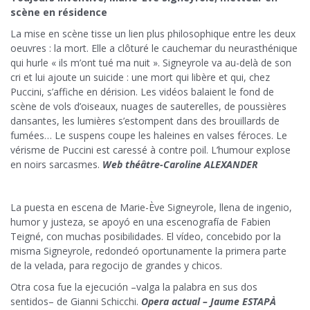
scène en résidence
La mise en scène tisse un lien plus philosophique entre les deux
oeuvres : la mort. Elle a clôturé le cauchemar du neurasthénique
qui hurle « ils m’ont tué ma nuit ». Signeyrole va au-delà de son
cri et lui ajoute un suicide : une mort qui libère et qui, chez
Puccini, s’affiche en dérision. Les vidéos balaient le fond de
scène de vols d’oiseaux, nuages de sauterelles, de poussières
dansantes, les lumières s’estompent dans des brouillards de
fumées… Le suspens coupe les haleines en valses féroces. Le
vérisme de Puccini est caressé à contre poil. L’humour explose
en noirs sarcasmes.
Web théâtre-Caroline ALEXANDER
La puesta en escena de Marie-Ève Signeyrole, llena de ingenio,
humor y justeza, se apoyó en una escenografía de Fabien
Teigné, con muchas posibilidades. El vídeo, concebido por la
misma Signeyrole, redondeó oportunamente la primera parte
de la velada, para regocijo de grandes y chicos.
Otra cosa fue la ejecución –valga la palabra en sus dos
sentidos– de Gianni Schicchi.
Opera actual – Jaume ESTAPÀ