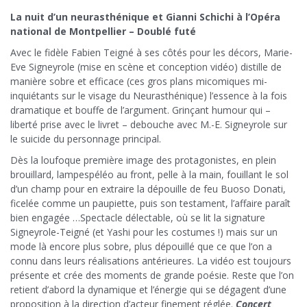
La nuit d’un neurasthénique et Gianni Schichi à l’Opéra
national de Montpellier – Doublé futé
Avec le fidèle Fabien Teigné à ses côtés pour les décors, Marie-
Eve Signeyrole (mise en scène et conception vidéo) distille de
manière sobre et efficace (ces gros plans micomiques mi-
inquiétants sur le visage du Neurasthénique) l’essence à la fois
dramatique et bouffe de l’argument. Grinçant humour qui –
liberté prise avec le livret – debouche avec M.-E. Signeyrole sur
le suicide du personnage principal.
Dès la loufoque première image des protagonistes, en plein
brouillard, lampespéléo au front, pelle à la main, fouillant le sol
d’un champ pour en extraire la dépouille de feu Buoso Donati,
ficelée comme un paupiette, puis son testament, l’affaire paraît
bien engagée …Spectacle délectable, où se lit la signature
Signeyrole-Teigné (et Yashi pour les costumes !) mais sur un
mode là encore plus sobre, plus dépouillé que ce que l’on a
connu dans leurs réalisations antérieures. La vidéo est toujours
présente et crée des moments de grande poésie. Reste que l’on
retient d’abord la dynamique et l’énergie qui se dégagent d’une
proposition à la direction d’acteur finement réglée.
Concert