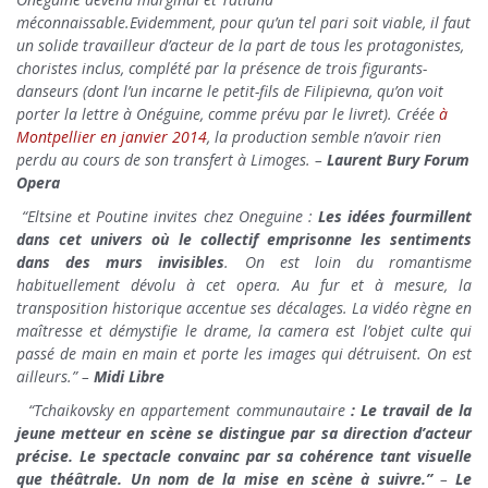
méconnaissable.Evidemment, pour qu’un tel pari soit viable, il faut
un solide travailleur d’acteur de la part de tous les protagonistes,
choristes inclus, complété par la présence de trois figurants-
danseurs (dont l’un incarne le petit-fils de Filipievna, qu’on voit
porter la lettre à Onéguine, comme prévu par le livret). Créée
à
Montpellier en janvier 2014
, la production semble n’avoir rien
perdu au cours de son transfert à Limoges. –
Laurent Bury Forum
Opera
“Eltsine et Poutine invites chez Oneguine :
Les idées fourmillent
dans cet univers où le collectif emprisonne les sentiments
dans des murs invisibles
. On est loin du romantisme
habituellement dévolu à cet opera. Au fur et à mesure, la
transposition historique accentue ses décalages. La vidéo règne en
maîtresse et démystifie le drame, la camera est l’objet culte qui
passé de main en main et porte les images qui détruisent. On est
ailleurs.” –
Midi Libre
“Tchaikovsky en appartement communautaire
: Le travail de la
jeune metteur en scène se distingue par sa direction d’acteur
précise. Le spectacle convainc par sa cohérence tant visuelle
que théâtrale. Un nom de la mise en scène à suivre.”
–
Le