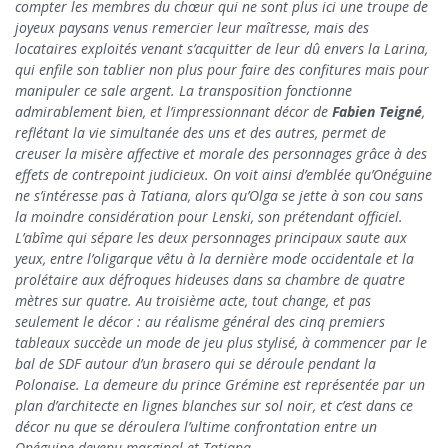
compter les membres du chœur qui ne sont plus ici une troupe de
joyeux paysans venus remercier leur maîtresse, mais des
locataires exploités venant s’acquitter de leur dû envers la Larina,
qui enfile son tablier non plus pour faire des confitures mais pour
manipuler ce sale argent. La transposition fonctionne
admirablement bien, et l’impressionnant décor de
Fabien Teigné
,
reflétant la vie simultanée des uns et des autres, permet de
creuser la misère affective et morale des personnages grâce à des
effets de contrepoint judicieux. On voit ainsi d’emblée qu’Onéguine
ne s’intéresse pas à Tatiana, alors qu’Olga se jette à son cou sans
la moindre considération pour Lenski, son prétendant officiel.
L’abîme qui sépare les deux personnages principaux saute aux
yeux, entre l’oligarque vêtu à la dernière mode occidentale et la
prolétaire aux défroques hideuses dans sa chambre de quatre
mètres sur quatre. Au troisième acte, tout change, et pas
seulement le décor : au réalisme général des cinq premiers
tableaux succède un mode de jeu plus stylisé, à commencer par le
bal de SDF autour d’un brasero qui se déroule pendant la
Polonaise. La demeure du prince Grémine est représentée par un
plan d’architecte en lignes blanches sur sol noir, et c’est dans ce
décor nu que se déroulera l’ultime confrontation entre un
Onéguine devenu marginal et Tatiana