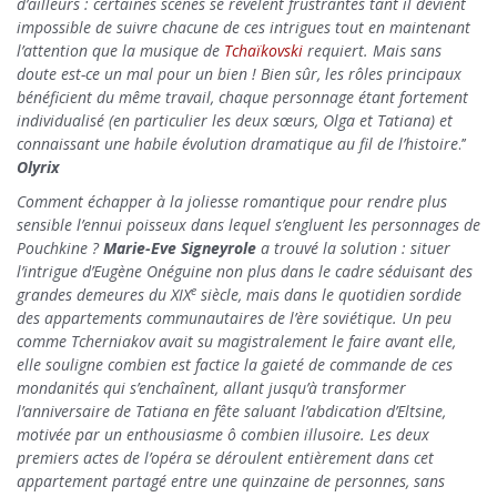
d’ailleurs : certaines scènes se révèlent frustrantes tant il devient
impossible de suivre chacune de ces intrigues tout en maintenant
l’attention que la musique de
Tchaïkovski
requiert. Mais sans
doute est-ce un mal pour un bien ! Bien sûr, les rôles principaux
bénéficient du même travail, chaque personnage étant fortement
individualisé (en particulier les deux sœurs, Olga et Tatiana) et
connaissant une habile évolution dramatique au fil de l’histoire
.’’
Olyrix
Comment échapper à la joliesse romantique pour rendre plus
sensible l’ennui poisseux dans lequel s’engluent les personnages de
Pouchkine ?
Marie-Eve Signeyrole
a trouvé la solution : situer
l’intrigue d’Eugène Onéguine non plus dans le cadre séduisant des
e
grandes demeures du XIX
siècle, mais dans le quotidien sordide
des appartements communautaires de l’ère soviétique. Un peu
comme Tcherniakov avait su magistralement le faire avant elle,
elle souligne combien est factice la gaieté de commande de ces
mondanités qui s’enchaînent, allant jusqu’à transformer
l’anniversaire de Tatiana en fête saluant l’abdication d’Eltsine,
motivée par un enthousiasme ô combien illusoire. Les deux
premiers actes de l’opéra se déroulent entièrement dans cet
appartement partagé entre une quinzaine de personnes, sans