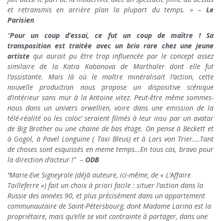
et retransmis en arrière plan la plupart du temps. » –
Le
Parisien
“
Pour un coup d’essai, ce fut un coup de maître ! Sa
transposition est traitée avec un brio rare chez une jeune
artiste
qui aurait pu être trop influencée par le concept assez
similaire de la Katia Kabanova de Marthaler dont elle fut
l’assistante. Mais là où le maître minéralisait l’action, cette
nouvelle production nous propose un dispositive scénique
d’intérieur sans mur à la Antoine vitez. Peut-être même sommes-
nous dans un univers orwellien, voire dans une emission de la
télé-réalité où les coloc’ seraient filmés à leur insu par un avatar
de Big Brother ou une chaïne de bas étage. On pense à Beckett et
à Gogol, à Pavel Longuine ( Taxi Bleus) et à Lars von Trier….Tant
de choses sont esquissés en meme temps…En tous cas, bravo pour
la direction d’acteur !” –
ODB
‘’Marie-Eve Signeyrole (déjà auteure, ici-même, de «
L’Affaire
Tailleferre
») fait un choix à priori facile : situer l’action dans la
Russie des années 90, et plus précisément dans un appartement
communautaire de Saint-Pétersbourg, dont Madame Larina est la
propriétaire, mais qu’elle se voit contrainte à partager, dans une