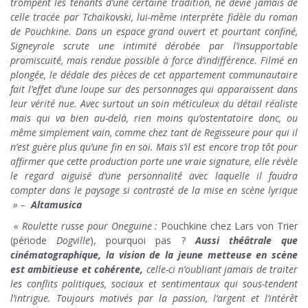
trompent les tenants d’une certaine tradition, ne dévie jamais de
celle tracée par Tchaïkovski, lui-même interprète fidèle du roman
de Pouchkine.
Dans un espace grand ouvert et pourtant confiné,
Signeyrole scrute une intimité dérobée par l’insupportable
promiscuité, mais rendue possible à force d’indifférence. Filmé en
plongée, le dédale des pièces de cet appartement communautaire
fait l’effet d’une loupe sur des personnages qui apparaissent dans
leur vérité nue. Avec surtout un soin méticuleux du détail réaliste
mais qui va bien au-delà, rien moins qu’ostentatoire donc, ou
même simplement vain, comme chez tant de Regisseure pour qui il
n’est guère plus qu’une fin en soi. Mais s’il est encore trop tôt pour
affirmer que cette production porte une vraie signature, elle révèle
le regard aiguisé d’une personnalité avec laquelle il faudra
compter dans le paysage si contrasté de la mise en scène lyrique
» –
Altamusica
« Roulette russe pour Oneguine :
Pouchkine chez Lars von Trier
(période
Dogville
), pourquoi pas ?
Aussi théâtrale que
cinématographique, la vision de la jeune metteuse en scène
est ambitieuse et cohérente,
celle-ci n’oubliant jamais de traiter
les conflits politiques, sociaux et sentimentaux qui sous-tendent
l’intrigue. Toujours motivés par la passion, l’argent et l’intérêt