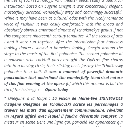
the use of such technology. As a theater piece, really a theatrical
installation based on
Eugene Onegin
it was conceptually elegant,
masterfully directed, wonderfully witty and charmingly successful.
While it may have been at cultural odds with the richly romantic
voice of Pushkin it was easily comfortable with the broad and
absolutely obvious emotional climate of Tchaikovsky’s genius if not
this composer’s nineteenth century tonalities. All the scenes of acts
I and II were run together. After the intermission four homeless
looking dancers shoved a homeless looking Onegin around the
stage to the music of the first polonaise. The second polonaise at
a
nouveau riche
cocktail party brought the Opéra’s fine chorus
into in a moving circle, their clicking heels forcing the Tchaikovsky
polonaise to a halt.
It was a moment of powerful dramatic
punctuation that underlined the wonderfully theatrical nature
of this fine evening at the opera
(of which this account is but the
tip of the iceberg). » –
Opera today
“ Oneguine à la loupe :
La vision de Marie-Eve SIGNEYROLE
d’Eugène Onéguine de Tchaïkovski scrute les personnages à
travers les murs d’un appartement communautaire, révélant
un regard affûté avec lequel il faudra désormais compter.
la
metteur en scène tient une ligne qui, par-delà les apparences qui