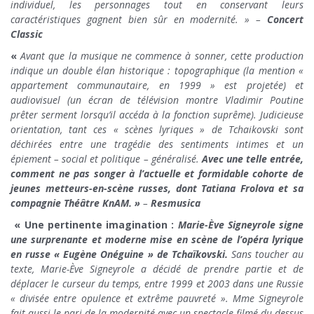
individuel, les personnages tout en conservant leurs
caractéristiques gagnent bien sûr en modernité. » –
Concert
Classic
«
Avant que la musique ne commence à sonner, cette production
indique un double élan historique : topographique (la mention «
appartement communautaire, en 1999 » est projetée) et
audiovisuel (un écran de télévision montre Vladimir Poutine
prêter serment lorsqu’il accéda à la fonction suprême). Judicieuse
orientation, tant ces « scènes lyriques » de Tchaikovski sont
déchirées entre une tragédie des sentiments intimes et un
épiement – social et politique – généralisé.
Avec une telle entrée,
comment ne pas songer à l’actuelle et formidable cohorte de
jeunes metteurs-en-scène russes, dont Tatiana Frolova et sa
compagnie Théâtre KnAM. »
–
Resmusica
« Une pertinente imagination :
Marie-Ève Signeyrole signe
une surprenante et moderne mise en scène de l’opéra lyrique
en russe « Eugène Onéguine » de Tchaïkovski.
Sans toucher au
texte, Marie-Ève Signeyrole a décidé de prendre partie et de
déplacer le curseur du temps, entre 1999 et 2003 dans une Russie
« divisée entre opulence et extrême pauvreté ». Mme Signeyrole
fait aussi le pari de la modernité avec un spectacle filmé du dessus