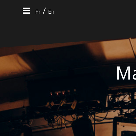
Aller
/
au
Fr
En
contenu
Ma